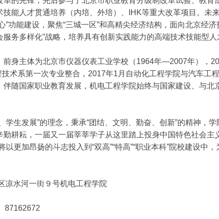
改革的先锋，先后参与了北京市职业教育分级制改革试验、教育
术技能人才贯通培养（内培、外培）、IHK等重大改革项目。未
心”功能建设，聚焦“三城一区”和高精尖经济结构，面向北京经
会服务多样化”战略，培养具有创新实践能力的高端技术技能型人
前身主体为北京市仪器仪表工业学校（1964年—2007年），
工程技术系第一次专业整合，2017年1月自动化工程学院与汽车
，伴随国家职业教育发展，机电工程学院始终与国家建设、与北
、学生发展”的理念，秉承“团结、文明、勤奋、创新”的精神，
辛勤耕耘，一届又一届莘莘学子从这里踏上投身中国特色社会主义
将以更加昂扬的斗志投入到“双高”“特高”“职业本科”院校建设中
发区凉水河一街９号机电工程学院
87162672