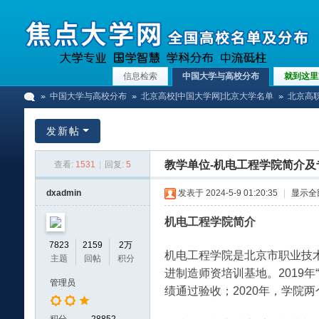
信息检索
中国大学与高校分布
就到这里
中国大学与高校分布
北京高校[中国大学网]北京大学名单
北京高职
发新帖
中
»
›
›
教学单位-机电工程学院简介及
查看:
1531
|
回复:
5
dxadmin
发表于 2024-5-9 01:20:35
|
显示全
机电工程学院简介
7823
2159
2万
机电工程学院是北京市职业技
主题
回帖
积分
进制造师资培训基地。2019
管理员
绩通过验收；2020年，学院两
国