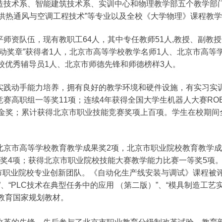
技术系、智能建筑技术系、实训中心和物理教学部五个教学部门
和“供热通风与空调工程技术”等专业以及全校《大学物理》课程教
师资队伍，现有教职工64人，其中专任教师51人,教授、副教
劳动奖章”获得者1人，北京市高等学校教学名师1人、北京市高等
高校优秀辅导员1人、北京市师德先锋和师德榜样3人。
实践动手能力培养，拥有良好的教学环境和硬件设施，有实习实训
赛高职组一等奖11项；连续4年获得全国大学生机器人大赛RO
赛道金奖；累计获得北京市职业技能竞赛奖项上百项。学生在校期
北京市高等学校教育教学成果奖2项，北京市职业院校教育教学成
奖4项；获得北京市职业院校技能大赛教学能力比赛一等奖5项。“
京市职业院校专业创新团队。《自动化生产线安装与调试》课程被
、“PLC技术在典型任务中的应用 （第二版）”、“模具制造工艺
业教育国家规划教材。