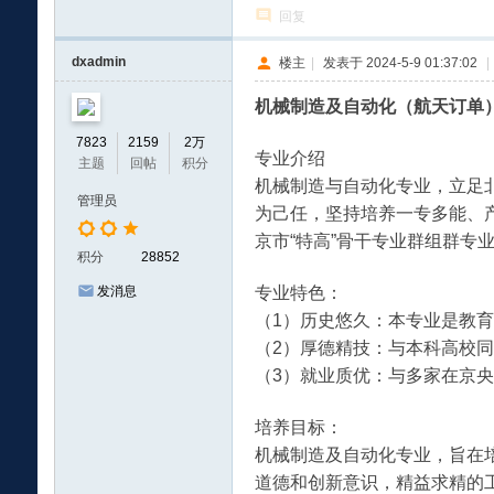
回复
dxadmin
楼主
|
发表于 2024-5-9 01:37:02
|
机械制造及自动化（航天订单
7823
2159
2万
学
专业介绍
主题
回帖
积分
机械制造与自动化专业，立足
管理员
为己任，坚持培养一专多能、
京市“特高”骨干专业群组群专
积分
28852
专业特色：
发消息
（1）历史悠久：本专业是教育
（2）厚德精技：与本科高校
介
（3）就业质优：与多家在京
培养目标：
机械制造及自动化专业，旨在
道德和创新意识，精益求精的