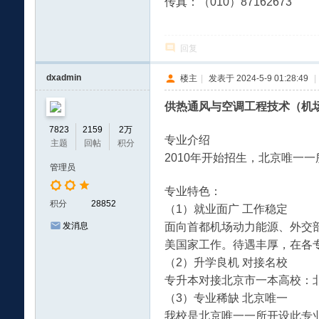
传真：（010）87162673
回复
国
dxadmin
楼主
|
发表于 2024-5-9 01:28:49
|
供热通风与空调工程技术（机
7823
2159
2万
专业介绍
主题
回帖
积分
2010年开始招生，北京唯一
管理员
专业特色：
学
积分
28852
（1）就业面广 工作稳定
面向首都机场动力能源、外交
发消息
美国家工作。待遇丰厚，在各
（2）升学良机 对接名校
专升本对接北京市一本高校：
（3）专业稀缺 北京唯一
我校是北京唯一一所开设此专业