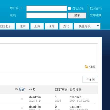
用户名
自动登录
找回密码
密码
立即注册
登录
国防七子
北京
上海
江苏
湖北
快捷导航
订阅
返 回
新窗
作者
回复/查看
最后发表
dxadmin
1
dxadmin
2024-5-14
1094
2024-5-14 22:01
隐
藏
dxadmin
0
dxadmin
置