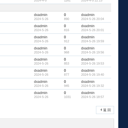
2024-4-5
1161
2024-4-5 22:13
顶
隐
帖
藏
置
顶
dxadmin
0
dxadmin
帖
2024-5-26
890
2024-5-26 20:04
dxadmin
0
dxadmin
2024-5-26
816
2024-5-26 20:01
dxadmin
0
dxadmin
2024-5-26
912
2024-5-26 19:59
dxadmin
0
dxadmin
2024-5-26
968
2024-5-26 19:56
dxadmin
0
dxadmin
2024-5-26
853
2024-5-26 19:53
dxadmin
0
dxadmin
2024-5-26
877
2024-5-26 19:40
dxadmin
0
dxadmin
2024-5-26
945
2024-5-26 19:32
dxadmin
0
dxadmin
2024-5-26
1031
2024-5-26 18:57
返 回