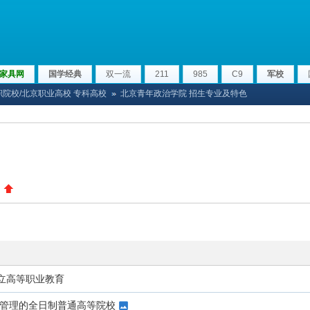
家具网
国学经典
双一流
211
985
C9
军校
院校/北京职业高校 专科高校
北京青年政治学院 招生专业及特色
›
立高等职业教育
接管理的全日制普通高等院校