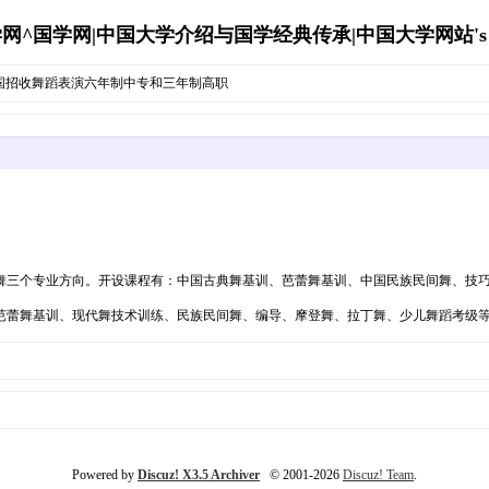
网^国学网|中国大学介绍与国学经典传承|中国大学网站's Arc
全国招收舞蹈表演六年制中专和三年制高职
舞三个专业方向。开设课程有：中国古典舞基训、芭蕾舞基训、中国民族民间舞、技
芭蕾舞基训、现代舞技术训练、民族民间舞、编导、摩登舞、拉丁舞、少儿舞蹈考级
Powered by
Discuz! X3.5 Archiver
© 2001-2026
Discuz! Team
.